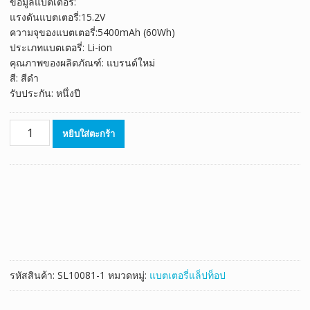
ข้อมูลแบตเตอรี่:
was:
is:
แรงดันแบตเตอรี่:15.2V
฿3,275.00.
฿1,820.00.
ความจุของแบตเตอรี่:5400mAh (60Wh)
ประเภทแบตเตอรี่: Li-ion
คุณภาพของผลิตภัณฑ์: แบรนด์ใหม่
สี: สีดำ
รับประกัน: หนึ่งปี
จำนวน
หยิบใส่ตะกร้า
แบตเตอรี่
โน๊
ตบุ๊ค
ของ
แท้
ASUS
C41N1416
ชิ้น
รหัสสินค้า:
SL10081-1
หมวดหมู่:
แบตเตอรี่แล็ปท็อป