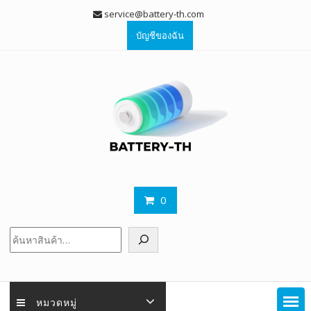
Skip
service@battery-th.com
to
บัญชีของฉัน
content
0
ค้นหา
หมวดหมู่