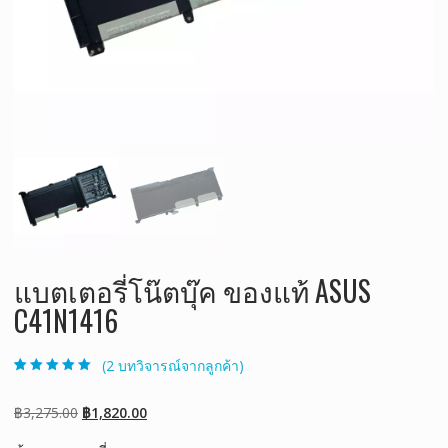
แบตเตอรี่โน๊ตบุ๊ค ของแท้ ASUS
C41N1416
(
2
บทวิจารณ์จากลูกค้า)
ให้คะแนน
2
5.00
จาก 5 คะแนน
เต็มบน
การให้
Original
Current
฿
3,275.00
฿
1,820.00
คะแนนของ
ลูกค้า
price
price