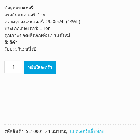
ลูกค้า
price
price
ข้อมูลแบตเตอรี่:
was:
is:
แรงดันแบตเตอรี่: 15V
฿1,520.00.
฿845.00.
ความจุของแบตเตอรี่: 2950mAh (44Wh)
ประเภทแบตเตอรี่: Li-ion
คุณภาพของผลิตภัณฑ์: แบรนด์ใหม่
สี: สีดำ
รับประกัน: หนึ่งปี
จำนวน
หยิบใส่ตะกร้า
แบตเตอรี่
โน๊
ตบุ๊ค
ของ
แท้
ASUS
A450,A450C,A450CA,A450CC
ชิ้น
รหัสสินค้า:
SL10001-24
หมวดหมู่:
แบตเตอรี่แล็ปท็อป