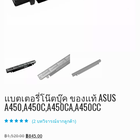
แบตเตอรี่โน๊ตบุ๊ค ของแท้ ASUS
A450,A450C,A450CA,A450CC
(
2
บทวิจารณ์จากลูกค้า)
ให้คะแนน
2
5.00
จาก 5 คะแนน
เต็มบน
การให้
Original
Current
฿
1,520.00
฿
845.00
คะแนนของ