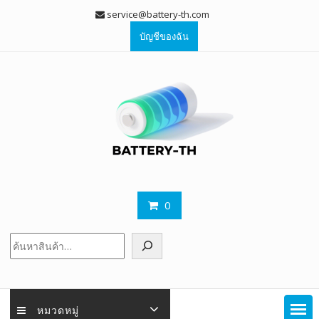
Skip
service@battery-th.com
to
บัญชีของฉัน
content
0
ค้นหา
หมวดหมู่