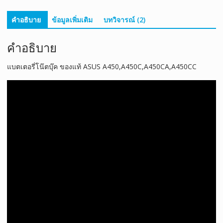
คำอธิบาย
ข้อมูลเพิ่มเติม
บทวิจารณ์ (2)
คำอธิบาย
แบตเตอรี่โน๊ตบุ๊ค ของแท้ ASUS A450,A450C,A450CA,A450CC