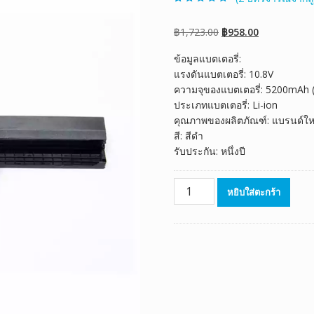
ให้คะแนน
2
4.50
จาก 5
คะแนนเต็มบน
Original
Current
฿
1,723.00
฿
958.00
การให้คะแนน
ของลูกค้า
price
price
ข้อมูลแบตเตอรี่:
was:
is:
แรงดันแบตเตอรี่: 10.8V
฿1,723.00.
฿958.00.
ความจุของแบตเตอรี่: 5200mAh
ประเภทแบตเตอรี่: Li-ion
คุณภาพของผลิตภัณฑ์: แบรนด์ให
สี: สีดำ
รับประกัน: หนึ่งปี
จำนวน
หยิบใส่ตะกร้า
แบตเตอรี่
โน๊
ตบุ๊ค
ของ
แท้
ASUS
A41-
K53