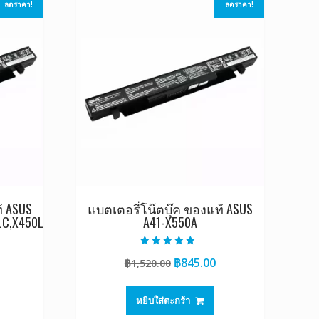
ลดราคา!
ลดราคา!
้ ASUS
แบตเตอรี่โน๊ตบุ๊ค ของแท้ ASUS
LC,X450L
A41-X550A
ให้คะแนน
Original
Current
฿
845.00
฿
1,520.00
5.00
ตั้งแต่ 1-5
Current
price
price
คะแนน
rice
was:
is:
หยิบใส่ตะกร้า
s:
฿1,520.00.
฿845.00.