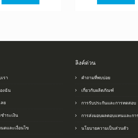
฿1,520.00.
฿845.00.
฿1,520.0
฿
ลิงค์ด่วน
ับเรา
คำถามที่พบบ่อย
ของฉัน
เกี่ยวกับผลิตภัณฑ์
อเลย
การรับประกันและการทดสอบ
รชำระเงิน
การส่งมอบผลตอบแทนและการ
หนดและเงื่อนไข
นโยบายความเป็นส่วนตัว