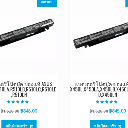
ลดราคา!
รี่โน๊ตบุ๊ค ของแท้ ASUS
แบตเตอรี่โน๊ตบุ๊ค ของแท
10LA,R510LB,R510LC,R510LD
X450L,X450LA,X450LB,X450
,R510LN
D,X450LN
ให้คะแนน
ให้คะแนน
Original
Current
Original
฿
845.00
฿
845.00
฿
1,520.00
฿
1,520.00
5.00
5.00
ตั้งแต่ 1-5
ตั้งแต่ 1-5
price
price
price
p
คะแนน
คะแนน
was:
is:
was:
i
หยิบใส่ตะกร้า
หยิบใส่ตะกร้า