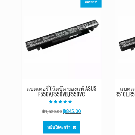
ลดราคา!
แบตเตอรี่โน๊ตบุ๊ค ของแท้ ASUS
แบตเตอ
F550V,F550VB,F550VC
R510L,R5
ให้คะแนน
Original
Current
฿
845.00
฿
1,520.00
5.00
ตั้งแต่ 1-5
price
price
คะแนน
was:
is:
หยิบใส่ตะกร้า
฿1,520.00.
฿845.00.