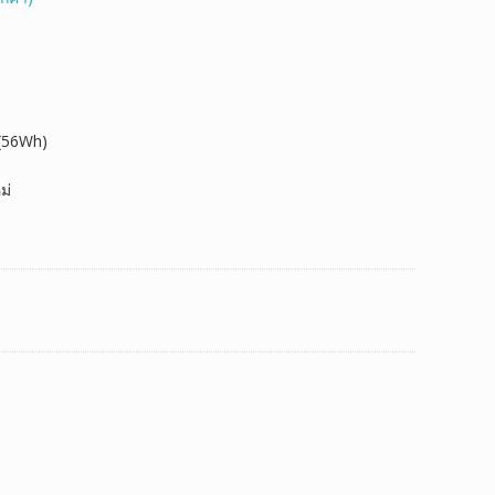
 (56Wh)
ม่