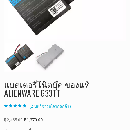
แบตเตอรี่โน๊ตบุ๊ค ของแท้
ALIENWARE G33TT
(
2
บทวิจารณ์จากลูกค้า)
ให้คะแนน
2
5.00
จาก 5 คะแนน
เต็มบน
การให้
Original
Current
฿
2,465.00
฿
1,370.00
คะแนนของ
ลูกค้า
price
price