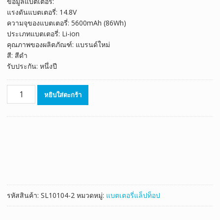
ข้อมูลแบตเตอรี่:
was:
is:
แรงดันแบตเตอรี่: 14.8V
฿2,465.00.
฿1,370.00.
ความจุของแบตเตอรี่: 5600mAh (86Wh)
ประเภทแบตเตอรี่: Li-ion
คุณภาพของผลิตภัณฑ์: แบรนด์ใหม่
สี: สีดำ
รับประกัน: หนึ่งปี
จำนวน
หยิบใส่ตะกร้า
แบตเตอรี่
โน๊
ตบุ๊ค
ของ
แท้
ALIENWARE
G33TT
ชิ้น
รหัสสินค้า:
SL10104-2
หมวดหมู่:
แบตเตอรี่แล็ปท็อป