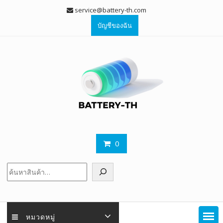
Skip
service@battery-th.com
to
บัญชีของฉัน
content
0
ค้นหา
หมวดหมู่