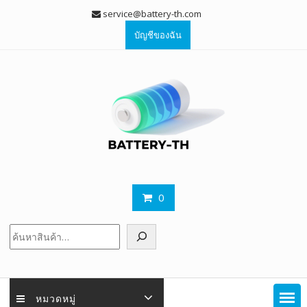
Skip
service@battery-th.com
to
บัญชีของฉัน
content
0
ค้นหา
หมวดหมู่