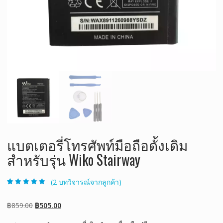
แบตเตอรี่โทรศัพท์มือถือดั้งเดิม
สำหรับรุ่น Wiko Stairway
(
2
บทวิจารณ์จากลูกค้า)
ให้คะแนน
2
4.50
จาก 5
คะแนนเต็มบน
Original
Current
฿
859.00
฿
505.00
การให้คะแนน
ของลูกค้า
price
price