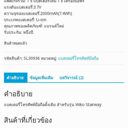
แพคเกจรวม: 1 x แบตเตอรี่เดิม 1 x เครื่องมือฟรี
was:
is:
แรงดันแบตเตอรี่:3.7V
฿859.00.
฿505.00.
ความจุของแบตเตอรี่:2000mAh(7.4Wh)
ประเภทแบตเตอรี่: Li-ion
คุณภาพของผลิตภัณฑ์: แบรนด์ใหม่
รับประกัน: หนึ่งปี
สินค้าหมดแล้ว
รหัสสินค้า:
SL30936
หมวดหมู่:
แบตเตอรี่โทรศัพท์มือถือ
คำอธิบาย
ข้อมูลเพิ่มเติม
บทวิจารณ์ (2)
คำอธิบาย
แบตเตอรี่โทรศัพท์มือถือดั้งเดิม สำหรับรุ่น Wiko Stairway
สินค้าที่เกี่ยวข้อง