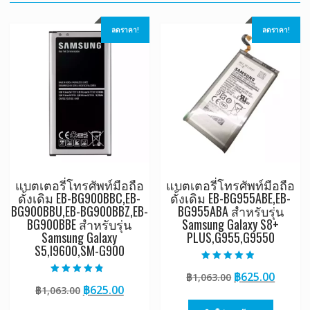
ลดราคา!
ลดราคา!
แบตเตอรี่โทรศัพท์มือถือ
แบตเตอรี่โทรศัพท์มือถือ
ดั้งเดิม EB-BG900BBC,EB-
ดั้งเดิม EB-BG955ABE,EB-
BG900BBU,EB-BG900BBZ,EB-
BG955ABA สำหรับรุ่น
BG900BBE สำหรับรุ่น
Samsung Galaxy S8+
Samsung Galaxy
PLUS,G955,G9550
S5,I9600,SM-G900
ให้คะแนน
Original
Curre
฿
625.00
฿
1,063.00
4.50
ให้คะแนน
ตั้งแต่ 1-5
Original
Current
฿
625.00
฿
1,063.00
price
price
4.50
คะแนน
ตั้งแต่ 1-5
price
price
was:
is:
คะแนน