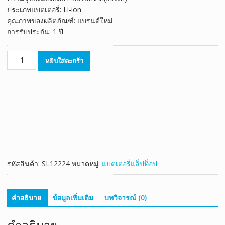
ประเภทแบตเตอรี่: Li-ion
คุณภาพของผลิตภัณฑ์: แบรนด์ใหม่
การรับประกัน: 1 ปี
จำนวน
หยิบใส่ตะกร้า
แบตเตอรี่
โน๊
ตบุ๊ค
ของ
แท้
ASUS
C21N1706
ชิ้น
รหัสสินค้า:
SL12224
หมวดหมู่:
แบตเตอรี่แล็ปท็อป
คำอธิบาย
ข้อมูลเพิ่มเติม
บทวิจารณ์ (0)
คำอธิบาย