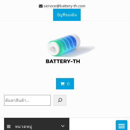
Skip
service@battery-th.com
to
บัญชีของฉัน
content
0
ค้นหา
หมวดหมู่