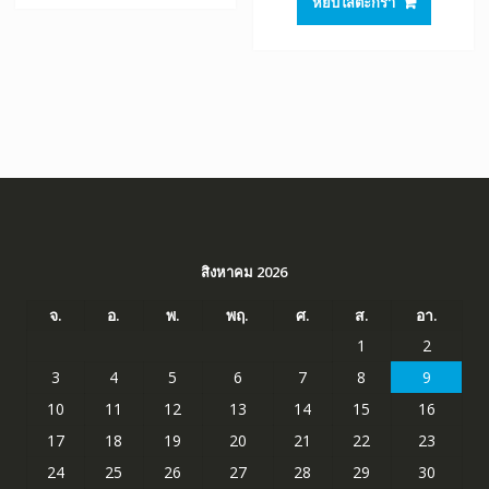
หยิบใส่ตะกร้า
฿1,520.00.
฿845.0
สิงหาคม 2026
จ.
อ.
พ.
พฤ.
ศ.
ส.
อา.
1
2
3
4
5
6
7
8
9
10
11
12
13
14
15
16
17
18
19
20
21
22
23
24
25
26
27
28
29
30