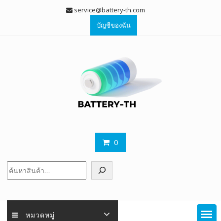
Skip
service@battery-th.com
to
บัญชีของฉัน
content
0
ค้นหา
หมวดหมู่