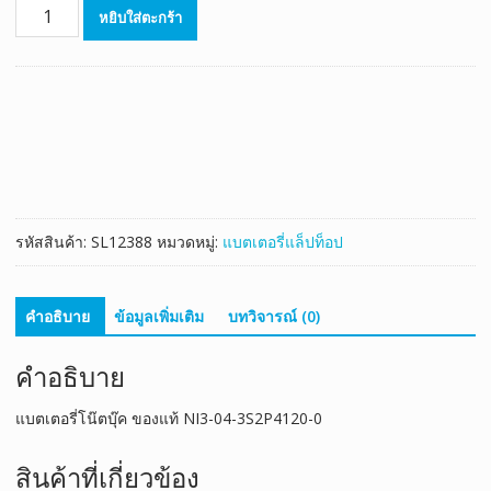
จำนวน
หยิบใส่ตะกร้า
แบตเตอรี่
โน๊
ตบุ๊ค
ของ
แท้
NI3-
04-
3S2P4120-
0
รหัสสินค้า:
SL12388
หมวดหมู่:
แบตเตอรี่แล็ปท็อป
ชิ้น
คำอธิบาย
ข้อมูลเพิ่มเติม
บทวิจารณ์ (0)
คำอธิบาย
แบตเตอรี่โน๊ตบุ๊ค ของแท้ NI3-04-3S2P4120-0
สินค้าที่เกี่ยวข้อง