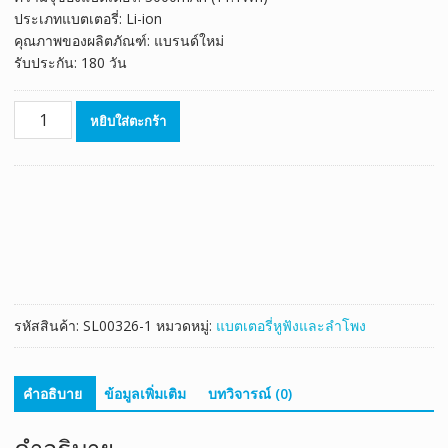
ประเภทแบตเตอรี่: Li-ion
คุณภาพของผลิตภัณฑ์: แบรนด์ใหม่
รับประกัน: 180 วัน
จำนวน
หยิบใส่ตะกร้า
แบตเตอรี่
ลำโพง
สำหรับ
JBL
Flip
3,GSP872693
ชิ้น
รหัสสินค้า:
SL00326-1
หมวดหมู่:
แบตเตอรี่หูฟังและลำโพง
คำอธิบาย
ข้อมูลเพิ่มเติม
บทวิจารณ์ (0)
คำอธิบาย