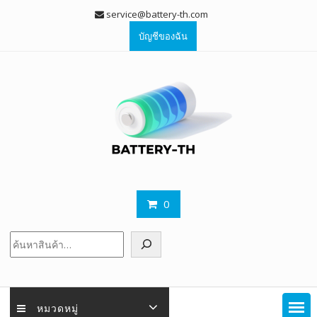
Skip
service@battery-th.com
to
บัญชีของฉัน
content
0
ค้นหา
หมวดหมู่