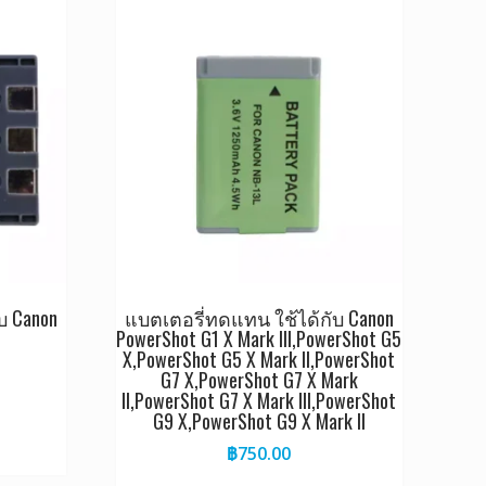
บ Canon
แบตเตอรี่ทดแทน ใช้ได้กับ Canon
PowerShot G1 X Mark III,PowerShot G5
X,PowerShot G5 X Mark II,PowerShot
G7 X,PowerShot G7 X Mark
II,PowerShot G7 X Mark III,PowerShot
G9 X,PowerShot G9 X Mark II
฿
750.00