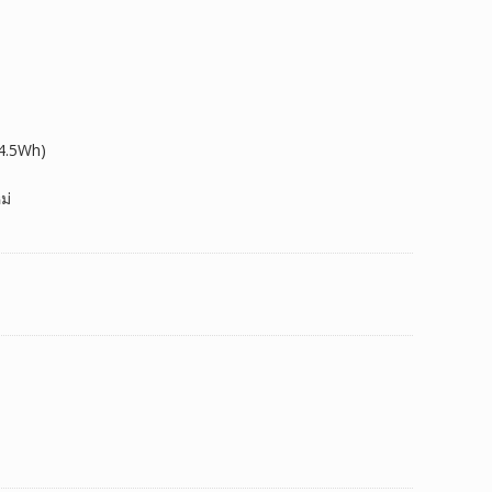
4.5Wh)
ม่