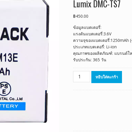
Lumix DMC-TS7
฿
450.00
ข้อมูลแบตเตอรี่:
แรงดันแบตเตอรี่:3.6V
ความจุของแบตเตอรี่:1250mAh (
ประเภทแบตเตอรี่: Li-ion
คุณภาพของผลิตภัณฑ์: แบรนด์ให
รับประกัน: 365 วัน
จำนวน
หยิบใส่ตะกร้า
แบตเตอรี่
ทดแทน
ใช้ได้
กับ
PANASONIC
Lumix
DMC-
FT5